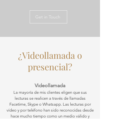
Get in Touch
¿Videollamada o
presencial?
Videollamada
La mayoría de mis clientes eligen que sus
lecturas se realicen a través de llamadas
Facetime, Skype o Whatsapp. Las lecturas por
vídeo y por teléfono han sido reconocidas desde
hace mucho tiempo como un medio válido y
eficaz de mediumnidad psíquica, y se han
convertido en una opción enormemente popular.
No sólo son más convenientes, ya que le
permiten elegir el momento que más le