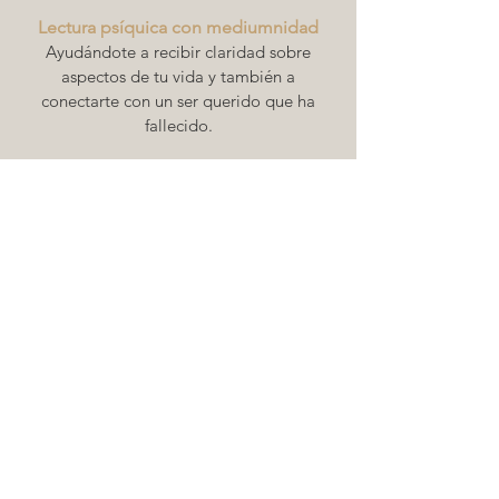
Lectura psíquica con mediumnidad
Ayudándote a recibir claridad sobre
aspectos de tu vida y también a
conectarte con un ser querido que ha
fallecido.
NB: si desea centrar toda su lectura en
conectarse con un ser querido, elija
mi
Servicio de lectura de mediumnidad
¿Qué tipo de lectura debo
elegir?
No existe un tipo de lectura correcto o
incorrecto, todo se reduce a aquello con
lo que te sientas más cómodo. Mi don
me permite trabajar con el formato que