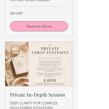
into their current situation
200
200 GBP
libras
esterlinas
Reservar ahora
Private In-Depth Session
DEEP CLARITY FOR COMPLEX,
HIGH-STAKES SITUATIONS